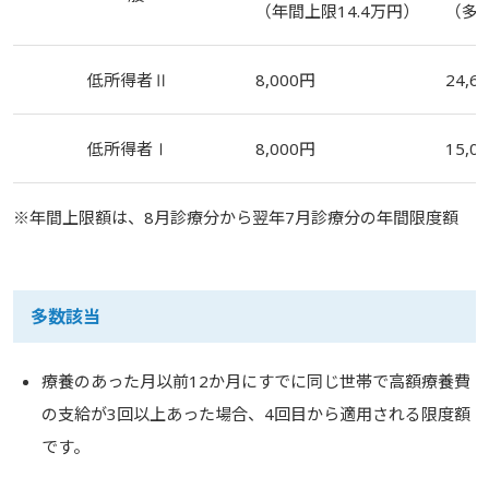
（年間上限
14.4
万円）
（多
低所得者Ⅱ
8,000円
24,6
低所得者Ⅰ
8,000円
15,0
※年間上限額は、8月診療分から翌年7月診療分の年間限度額
多数該当
療養のあった月以前12か月にすでに同じ世帯で高額療養費
の支給が3回以上あった場合、4回目から適用される限度額
です。