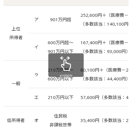
252,600円＋（医療費－84
ア
901万円超
（多数該当：140,100円
上位
所得者
600万円超～
167,400円＋（医療費－55
イ
901万円以下
（多数該当：93,000円）
210万円超～
80,100円＋（医療費－26
ゥ
scrollable
600万円以下
（多数該当：44,400円）
一般
エ
210万円以下
57,600円（多数該当：44
住民税
低所得者
オ
35,400円（多数該当：
24
非課税世帯