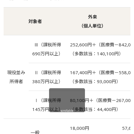
外来
対象者
（個人単位）
Ⅲ（課税所得
252,600円＋（医療費－842,0
690万円以上）
（多数該当：140,100円）
現役並み
Ⅱ（課税所得
167,400円＋（医療費－558,0
所得者
380万円以上）
（多数該当：93,000円）
Ⅰ（課税所得
80,100円＋（医療費－267,00
145万円以上）
（多数該当：
44,400
円）
scrollable
18,000円
57,6
一般